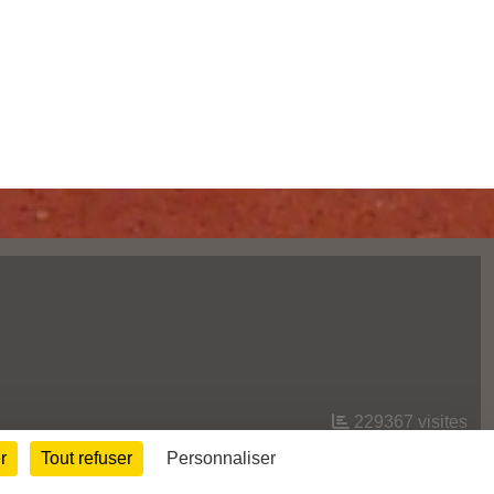
229367
visites
r
Tout refuser
Personnaliser
Informations légales