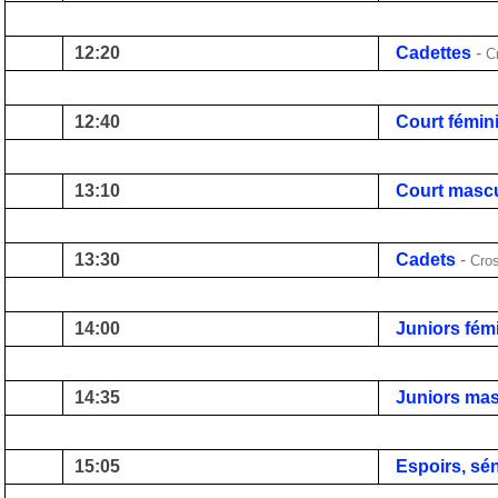
12:20
Cadettes
-
C
12:40
Court fémin
13:10
Court mascu
13:30
Cadets
-
Cro
14:00
Juniors fém
14:35
Juniors mas
15:05
Espoirs, sé