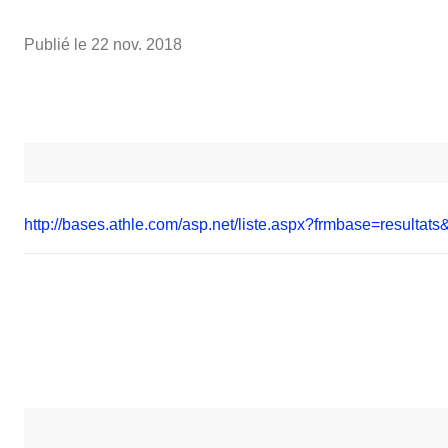
Publié le
22 nov. 2018
http://bases.athle.com/asp.net/liste.aspx?frmbase=resul