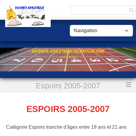
Panneau de gestion des cookies
ENTENTE ATHLETIQUE DU PAYS DE FOIX
EA PAYS DE FOIX
Espoirs 2005-2007
Accueil
Espoirs 2005-2007
ESPOIRS 2005-2007
Catégorie Espoirs tranche d'âges entre 19 ans et 21 ans