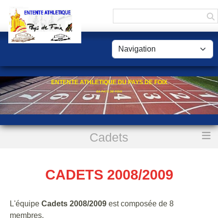
Panneau de gestion des cookies
ENTENTE ATHLETIQUE DU PAYS DE FOIX
EA PAYS DE FOIX
Cadets
Accueil
Cadets 2008/2009
CADETS 2008/2009
L'équipe
Cadets 2008/2009
est composée de 8
membres.