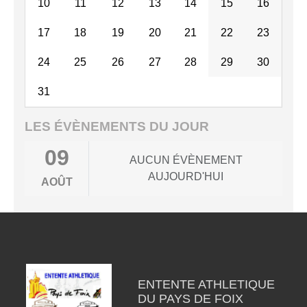
10
11
12
13
14
15
16
17
18
19
20
21
22
23
24
25
26
27
28
29
30
31
LES ÉVÈNEMENTS DU JOUR
09
AUCUN ÉVÈNEMENT
AUJOURD'HUI
AOÛT
ENTENTE ATHLETIQUE
DU PAYS DE FOIX